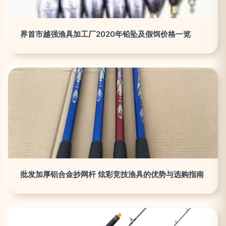
界首市越强渔具加工厂2020年铅坠及假饵价格一览
批发加厚铝合金抄网杆 炫彩竞技渔具的优势与选购指南