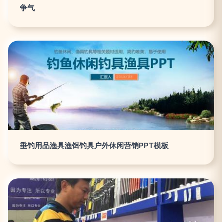
争气
垂钓用品渔具渔饵钓具户外休闲营销PPT模板