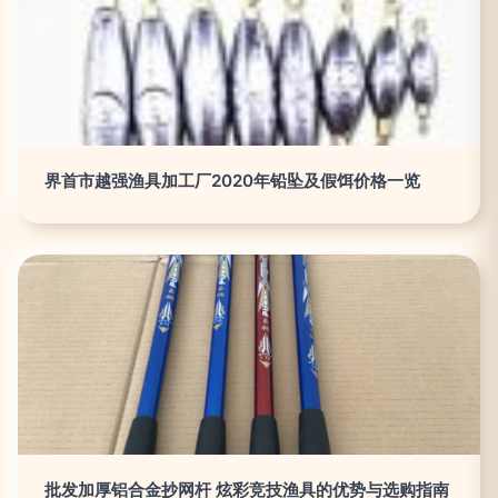
界首市越强渔具加工厂2020年铅坠及假饵价格一览
批发加厚铝合金抄网杆 炫彩竞技渔具的优势与选购指南