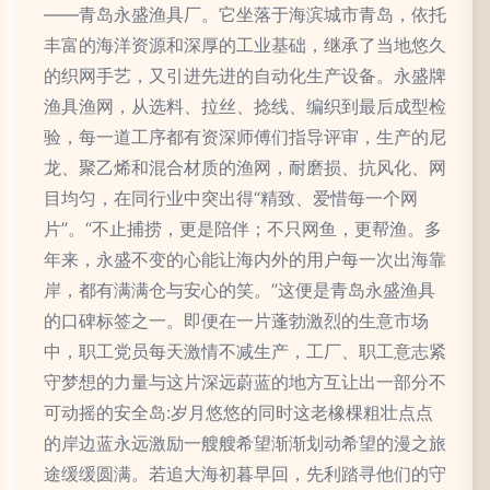
——青岛永盛渔具厂。它坐落于海滨城市青岛，依托
丰富的海洋资源和深厚的工业基础，继承了当地悠久
的织网手艺，又引进先进的自动化生产设备。永盛牌
渔具渔网，从选料、拉丝、捻线、编织到最后成型检
验，每一道工序都有资深师傅们指导评审，生产的尼
龙、聚乙烯和混合材质的渔网，耐磨损、抗风化、网
目均匀，在同行业中突出得“精致、爱惜每一个网
片”。“不止捕捞，更是陪伴；不只网鱼，更帮渔。多
年来，永盛不变的心能让海内外的用户每一次出海靠
岸，都有满满仓与安心的笑。”这便是青岛永盛渔具
的口碑标签之一。即便在一片蓬勃激烈的生意市场
中，职工党员每天激情不减生产，工厂、职工意志紧
守梦想的力量与这片深远蔚蓝的地方互让出一部分不
可动摇的安全岛:岁月悠悠的同时这老橡棵粗壮点点
的岸边蓝永远激励一艘艘希望渐渐划动希望的漫之旅
途缓缓圆满。若追大海初暮早回，先利踏寻他们的守