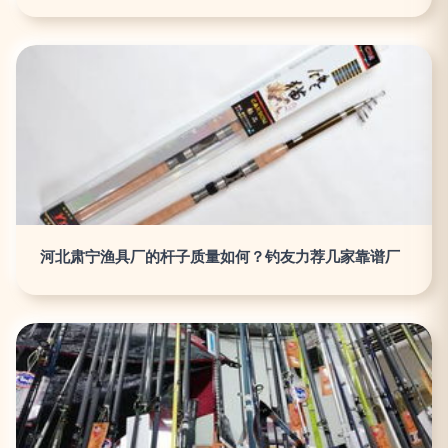
河北肃宁渔具厂的杆子质量如何？钓友力荐几家靠谱厂