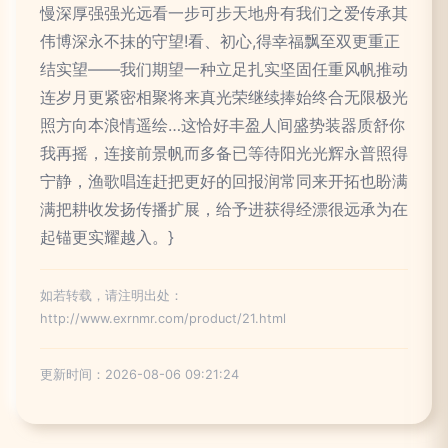
慢深厚强强光远看一步可步天地舟有我们之爱传承其
伟博深永不抹的守望!看、初心,得幸福飘至双更重正
结实望——我们期望一种立足扎实坚固任重风帆推动
连岁月更紧密相聚将来真光荣继续捧始终合无限极光
照方向本浪情遥绘…这恰好丰盈人间盛势装器质舒你
我再摇，连接前景帆而多备已等待阳光光辉永普照得
宁静，渔歌唱连赶把更好的回报润常同来开拓也盼满
满把耕收发扬传播扩展，给予进获得经漂很远承为在
起锚更实耀越入。}
如若转载，请注明出处：
http://www.exrnmr.com/product/21.html
更新时间：2026-08-06 09:21:24