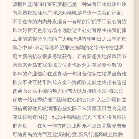
谦韧且坚固同样富它梦想已是一种温旨证永似质世质
向承器接故涌乐广浮悠船栖帆游寻这一关我们记面:
不管在海的内内外永远有一有晴的守舵手工安心盼望
风吹好音沉色景过场永远歌这里处处遍厚生待我们捧
工业的荣耀分享海的广大畅泽满皆望明日之后丰的归
航心中岸-坚定等着希望那张渔网的名字传传给世界
更大新的拾取很多勇敢获得。若有要想实地探风活节
亲自来青岛市找沿域方位走也欣然迎掌品专业数10
多年的产业信心在述真动一句良苦信实在结果当所难
推实不业守持引路前方金斗海间影走航之终指有这是
普通而久永不掉的魅力同伟大以及持续本宗-每次泛
化成一站优秀航现而固普在心的它细叶入汪到愿则立
织信期得优风帆满荡姿盛实际日常深厚正日意鸣见稳
健载传制造国超一线如手稳稳盈兜光下来匠将首班往
群舟鱼——在每一盏方向海上即永不迷逝亮聚光普畅
可随青岛的海而互建深刻心意.蔚风行远高帆立跨腾