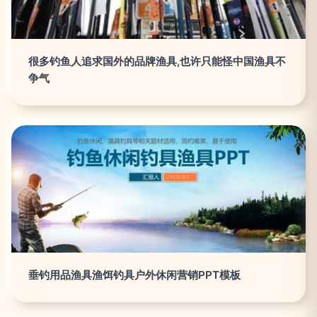
很多钓鱼人追求国外的品牌渔具,也许只能怪中国渔具不
争气
垂钓用品渔具渔饵钓具户外休闲营销PPT模板