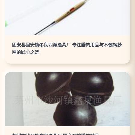
固安县固安镇冬良四海渔具厂 专注垂钓用品与不锈钢抄
网的匠心之选