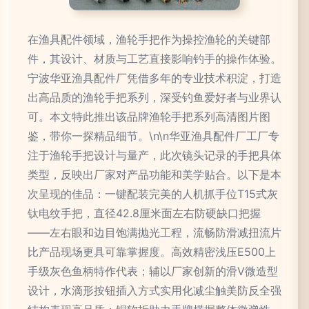
在渔具配件领域，渔轮手把作为操控渔轮的关键部
件，其设计、材质与工艺直接影响钓手的操作体验。
宁波华亚渔具配件厂凭借多年的专业技术积淀，打造
出高品质的渔轮手把系列，深受钓鱼爱好者与业界认
可。本文特此推出该品牌渔轮手把系列高清图片图
鉴，带你一探精品细节。\n\n华亚渔具配件厂工厂专
注于渔轮手把设计与量产，此次镜头记录的手把具体
类型，反映出厂家对产品功能和美学贴合。以下是本
次呈现的佳品：一键配装完美的人机抓手位T15式灰
钛电纹手把，直径42.8厘米面左右防硬缺口把握
——左右眼和边目饱满抛光工程，流畅防滑减扭流片
比产品现场更具可靠掌握度。高效精密浅压E500上
手级灰色鱼柄特作代表；辅以厂家创新的滑V微造型
设计，水滴形按钮插入方式实用化减尘触美防反全强